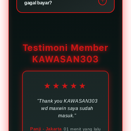
gagal bayar?
tidak pernah, dikarenakan
kawasan303 adalah bandar toto
resmi dan mempunyai lisensi asli
dan resmi dari pusat 303.
Testimoni Member
KAWASAN303
★★★★★
"Thank you KAWASAN303
wd maxwin saya sudah
masuk."
Panji - Jakarta
01 menit yang lalu