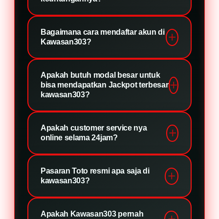
Hanya di KAWASAN303 yang
Bagaimana cara mendaftar akun di
memiliki promo bonus To terbesar
Kawasan303?
dan sering memberikan maxwin
setiap hari.
klik tombol menu daftar yang sudah
Apakah butuh modal besar untuk
disediakan kawasan303 kemudian
bisa mendapatkan Jackpot terbesar
isi lengkap data form daftar dengan
kawasan303?
valid.
tidak, KAWASAN303 merupakan slot
Apakah customer service nya
gacor gampang maxwin hanya
online selama 24jam?
deposit receh maka berkesempatan
mendapatkan maxwin juga.
customer service kawasan303 tetap
Pasaran Toto resmi apa saja di
online24jam untuk melayani .
kawasan303?
pasaran resmi tertua pasti tersedia
Apakah Kawasan303 pernah
yaitu : toto sgp, toto sdy dan toto hk.