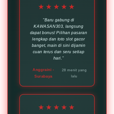
★★★★★
"Baru gabung di
KAWASAN303, langsung
dapat bonus! Pilihan pasaran
lengkap dan toto slot gacor
banget, main di sini dijamin
cuan terus dan seru setiap
hari."
Anggraini -
28 menit yang
Surabaya
lalu
★★★★★