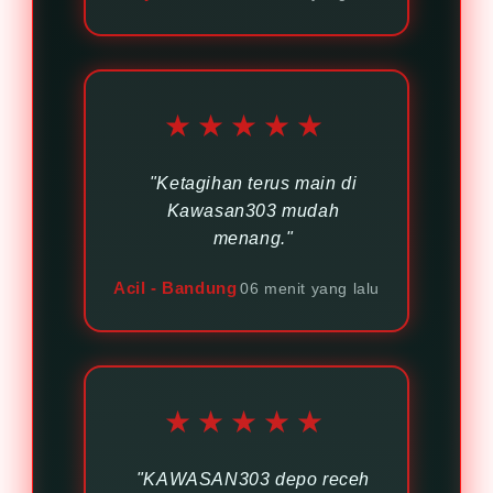
★★★★★
"Ketagihan terus main di
Kawasan303 mudah
menang."
Acil - Bandung
06 menit yang lalu
★★★★★
"KAWASAN303 depo receh