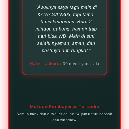
"Awalnya saya ragu main di
KAWASAN303, tapi lama-
lama ketagihan. Baru 2
minggu gabung, hampir tiap
hari bisa WD. Main di sini
selalu nyaman, aman, dan
pastinya anti rungkat."
Hafiz - Jakarta
30 menit yang lalu
Metode Pembayaran Tersedia
Semua bank dan e-wallet online 24 jam untuk deposit
dan withdraw